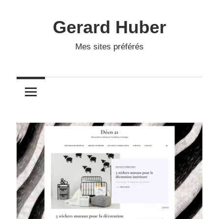
Skip
to
Gerard Huber
content
Mes sites préférés